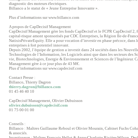
diagnostic des moteurs électriques.
Billanco a le statut de « Jeune Entreprise Innovante ».
Plus d’informations sur www.billanco.com
A propos de CapDecisif Management
CapDecisif Management gère les fonds CapDecisif et le FCPR CapDecisif 2, 
capital-risque amont sponsorisés par CDC Entreprises, la Région Ile-de-France
NatixisPrivateEquity. Elle a pour vocation d’investir en phase précoce, dans l
entreprises à fort potentiel innovant.
Depuis 2002, l’équipe de gestion a investit dans 24 sociétés dans les Nouvell
Technologies de l’Information, les Logiciels ainsi que dans les secteurs des S
vie, Biotechnologies, Energie & Environnement et Sciences de l’Ingénieur. C
Management gère à ce jour plus de 43 M€.
Plus d’informations sur www.capdecisif.com
Contact Presse :
Billanco, Thierry Dagron
thierry.dagron@billanco.com
01 45 46 40 10
CapDecisif Management, Olivier Dubuisson
olivier.dubuisson@capdecisif.com
01 75 00 01 00
Conseils :
Billanco : Maîtres Guillaume Reboul et Olivier Mourain, Cabinet Fuchs Co
& associés.
Investisseurs : Maîtres François Hellot & Anne-Charlotte Rivière-Wilson, Dec