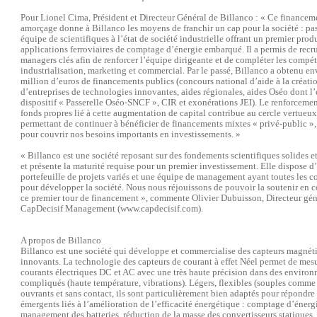
Pour Lionel Cima, Président et Directeur Général de Billanco : « Ce financem
amorçage donne à Billanco les moyens de franchir un cap pour la société : pa
équipe de scientifiques à l’état de société industrielle offrant un premier prod
applications ferroviaires de comptage d’énergie embarqué. Il a permis de recr
managers clés afin de renforcer l’équipe dirigeante et de compléter les compé
industrialisation, marketing et commercial. Par le passé, Billanco a obtenu en
million d’euros de financements publics (concours national d’aide à la créati
d’entreprises de technologies innovantes, aides régionales, aides Oséo dont l’
dispositif « Passerelle Oséo-SNCF », CIR et exonérations JEI). Le renforceme
fonds propres lié à cette augmentation de capital contribue au cercle vertueu
permettant de continuer à bénéficier de financements mixtes « privé-public »,
pour couvrir nos besoins importants en investissements. »
« Billanco est une société reposant sur des fondements scientifiques solides e
et présente la maturité requise pour un premier investissement. Elle dispose d
portefeuille de projets variés et une équipe de management ayant toutes les 
pour développer la société. Nous nous réjouissons de pouvoir la soutenir en 
ce premier tour de financement », commente Olivier Dubuisson, Directeur gén
CapDecisif Management (www.capdecisif.com).
A propos de Billanco
Billanco est une société qui développe et commercialise des capteurs magnét
innovants. La technologie des capteurs de courant à effet Néel permet de mesu
courants électriques DC et AC avec une très haute précision dans des enviro
compliqués (haute température, vibrations). Légers, flexibles (souples comme 
ouvrants et sans contact, ils sont particulièrement bien adaptés pour répondre
émergents liés à l’amélioration de l’efficacité énergétique : comptage d’énerg
management des batteries, réduction de la masse des convertisseurs statiques, 