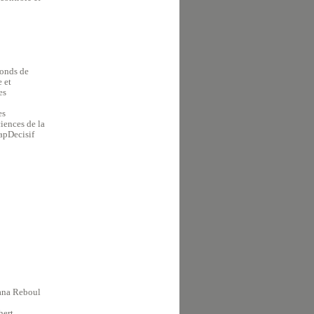
fonds de
 et
es
es
ciences de la
apDecisif
hana Reboul
hert.