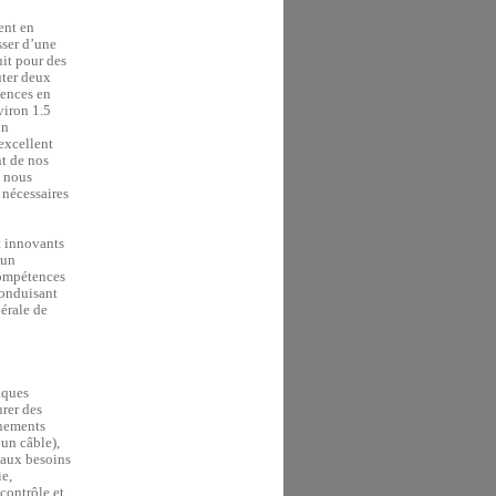
ent en
sser d’une
uit pour des
uter deux
tences en
viron 1.5
on
excellent
nt de nos
x nous
 nécessaires
t innovants
’un
compétences
conduisant
érale de
iques
rer des
nnements
un câble),
 aux besoins
ie,
contrôle et