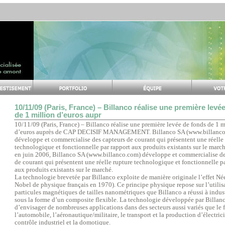
10/11/09 (Paris, France) – Billanco réalise une première levé
de 1 million d’euros aupr
10/11/09 (Paris, France) – Billanco réalise une première levée de fonds de 1 m
d’euros auprès de CAP DECISIF MANAGEMENT. Billanco SA (www.billanco
développe et commercialise des capteurs de courant qui présentent une réelle
technologique et fonctionnelle par rapport aux produits existants sur le marc
en juin 2006, Billanco SA (www.billanco.com) développe et commercialise de
de courant qui présentent une réelle rupture technologique et fonctionnelle p
aux produits existants sur le marché.
La technologie brevetée par Billanco exploite de manière originale l’effet Née
Nobel de physique français en 1970). Ce principe physique repose sur l’utili
particules magnétiques de tailles nanométriques que Billanco a réussi à indust
sous la forme d’un composite flexible. La technologie développée par Billan
d’envisager de nombreuses applications dans des secteurs aussi variés que le f
l’automobile, l’aéronautique/militaire, le transport et la production d’électrici
contrôle industriel et la domotique.