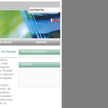
e de fonds
Accès Investisseurs
illion
.com)
Portfolio
 rupture
hé. Fondée
s capteurs
ar rapport
l (prix
sation de
rialiser
co permet
erroviaire,
té, le