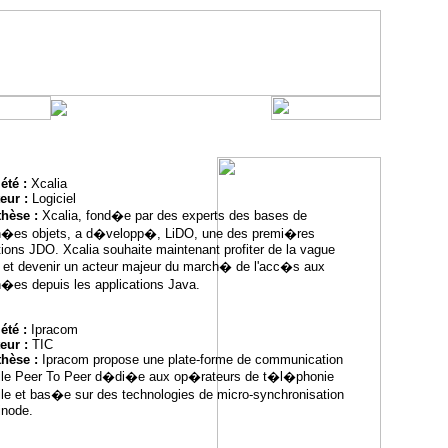
été :
Xcalia
eur :
Logiciel
thèse :
Xcalia, fond�e par des experts des bases de
�es objets, a d�velopp�, LiDO, une des premi�res
tions JDO. Xcalia souhaite maintenant profiter de la vague
et devenir un acteur majeur du march� de l'acc�s aux
�es depuis les applications Java.
été :
Ipracom
eur :
TIC
thèse :
Ipracom propose une plate-forme de communication
le Peer To Peer d�di�e aux op�rateurs de t�l�phonie
le et bas�e sur des technologies de micro-synchronisation
inode.