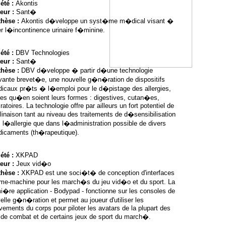
été :
Akontis
eur :
Sant�
thèse :
Akontis d�veloppe un syst�me m�dical visant �
ter l�incontinence urinaire f�minine.
été :
DBV Technologies
eur :
Sant�
thèse :
DBV d�veloppe � partir d�une technologie
vante brevet�e, une nouvelle g�n�ration de dispositifs
caux pr�ts � l�emploi pour le d�pistage des allergies,
les qu�en soient leurs formes : digestives, cutan�es,
ratoires. La technologie offre par ailleurs un fort potentiel de
inaison tant au niveau des traitements de d�sensibilisation
 l�allergie que dans l�administration possible de divers
caments (th�rapeutique).
été :
XKPAD
eur :
Jeux vid�o
thèse :
XKPAD est une soci�t� de conception d'interfaces
e-machine pour les march�s du jeu vid�o et du sport. La
i�re application - Bodypad - fonctionne sur les consoles de
elle g�n�ration et permet au joueur d'utiliser les
ements du corps pour piloter les avatars de la plupart des
 de combat et de certains jeux de sport du march�.