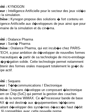
été :
KYNOGON
eur :
Intelligence Artificielle pour le secteur des jeux vid�o
 la simulation.
thèse :
Kynogon propose des solutions � fort contenu en
lligence Artificielle aux d�veloppeurs de jeux ainsi que pour
omaine de la simulation et du cin�ma.
été :
Oralance Pharma
eur :
Sant� Pharma
thèse :
Oralance Pharma, qui est incub�e chez PARIS-
ECH, a pour ambition de d�velopper de nouvelles formes
maceutiques � partir de sa technologie de micro-enrobage
s�gr�gation solide. Cette technologie permet notamment
tenir des formes orales masquant totalement le go�t du
ipe actif.
été :
Sequans
eur :
T�l�communications / Electronique
thèse :
Sequans d�veloppe un composant �lectronique
em on Chip (SoC) qui permet la gestion des couches
es de la norme WiMAX. Ce �Processeur bande de base
AX � est destin� aux �quipementiers t�l�coms
aitant d�velopper des syst�mes d�acc�s haut d�bit
 fil,compatibles avec cette nouvelle norme.