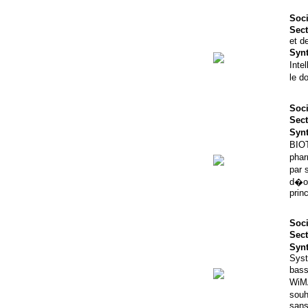
Soci
Sect
et de
Syn
Inte
le d
Soci
Sect
Syn
BIOT
phar
par 
d�ob
princ
Soci
Sect
Syn
Syst
bass
WiM
souh
sans