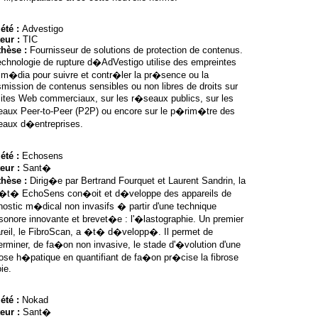
été :
Advestigo
eur :
TIC
thèse :
Fournisseur de solutions de protection de contenus.
echnologie de rupture d�AdVestigo utilise des empreintes
im�dia pour suivre et contr�ler la pr�sence ou la
smission de contenus sensibles ou non libres de droits sur
sites Web commerciaux, sur les r�seaux publics, sur les
aux Peer-to-Peer (P2P) ou encore sur le p�rim�tre des
aux d�entreprises.
été :
Echosens
eur :
Sant�
thèse :
Dirig�e par Bertrand Fourquet et Laurent Sandrin, la
�t� EchoSens con�oit et d�veloppe des appareils de
nostic m�dical non invasifs � partir d'une technique
asonore innovante et brevet�e : l'�lastographie. Un premier
reil, le FibroScan, a �t� d�velopp�. Il permet de
rminer, de fa�on non invasive, le stade d'�volution d'une
hose h�patique en quantifiant de fa�on pr�cise la fibrose
ie.
été :
Nokad
eur :
Sant�