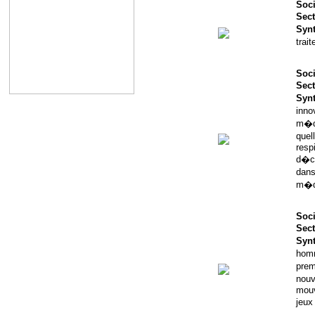
Soci
Sect
Syn
trai
Soci
Sect
Syn
inno
m�di
quel
respi
d�cl
dans
m�di
Soci
Sect
Syn
homm
prem
nouv
mouv
jeux