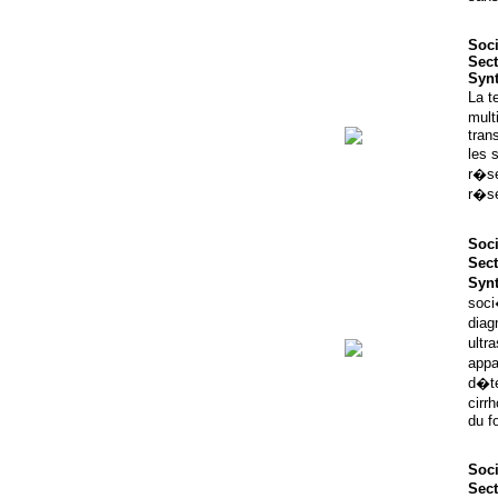
Soci
Sect
Syn
La t
mult
tran
les 
r�se
r�se
Soci
Sect
Syn
soci
diag
ultr
appa
d�te
cirr
du fo
Soci
Sect