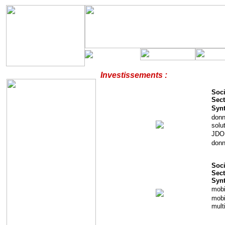
Investissements :
Soci
Sect
Syn
donn
solu
JDO 
donn
Soci
Sect
Syn
mobi
mobi
mult