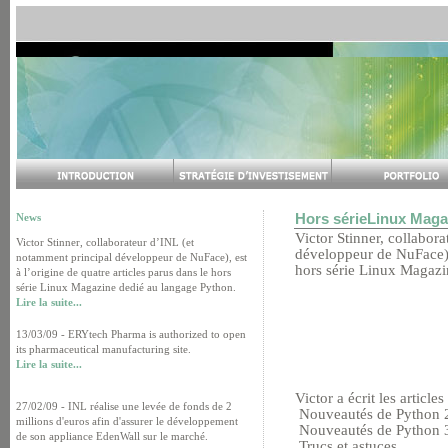
Hors sérieLinux Magaz
News
Victor Stinner, collabor
Victor Stinner, collaborateur d’INL (et
développeur de NuFace), 
notamment principal développeur de NuFace), est
hors série Linux Magazi
à l’origine de quatre articles parus dans le hors
série Linux Magazine dedié au langage Python.
Lire la suite...
13/03/09 - ERYtech Pharma is authorized to open
its pharmaceutical manufacturing site.
Lire la suite...
Victor a écrit les articles
27/02/09 - INL réalise une levée de fonds de 2
Nouveautés de Python 
millions d'euros afin d'assurer le développement
Nouveautés de Python 
de son appliance EdenWall sur le marché.
Trucs et astuces