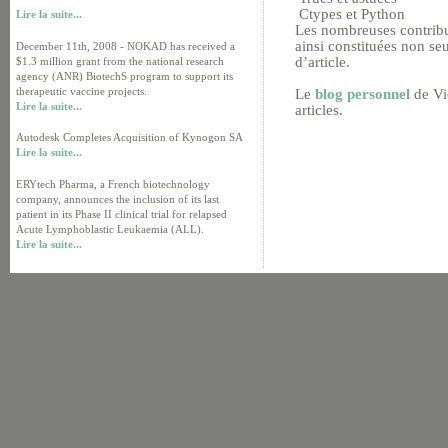
Ctypes et Python
Lire la suite...
Les nombreuses contrib
ainsi constituées non s
December 11th, 2008 - NOKAD has received a
d’article.
$1.3 million grant from the national research
agency (ANR) BiotechS program to support its
therapeutic vaccine projects.
Le
blog personnel
de Vi
Lire la suite...
articles.
Autodesk Completes Acquisition of Kynogon SA
Lire la suite...
ERYtech Pharma, a French biotechnology
company, announces the inclusion of its last
patient in its Phase II clinical trial for relapsed
Acute Lymphoblastic Leukaemia (ALL).
Lire la suite...