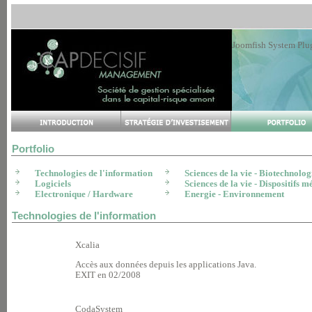
Joomfish System Plu
Portfolio
Technologies de l'information
Sciences de la vie - Biotechnolog
Logiciels
Sciences de la vie - Dispositifs 
Electronique / Hardware
Energie - Environnement
Technologies de l'information
Xcalia
Accès aux données depuis les applications Java.
EXIT en 02/2008
CodaSystem