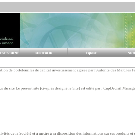
ion de portefeuilles de capital investissement agréée par l'Autorité des Marchés 
eur du site Le présent site (ci-après désigné le Site) est édité par : CapDecisif Man
tivités de la Société et à mettre à sa disposition des informations sur ses produits e