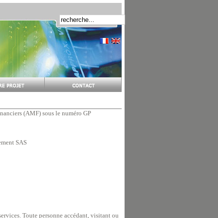
Financiers (AMF) sous le numéro GP
agement SAS
t services. Toute personne accédant, visitant ou