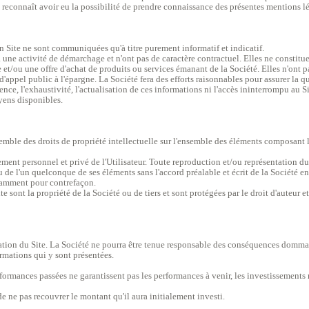
ur) reconnaît avoir eu la possibilité de prendre connaissance des présentes mentions lé
on Site ne sont communiquées qu'à titre purement informatif et indicatif.
 une activité de démarchage et n'ont pas de caractère contractuel. Elles ne constitue
et/ou une offre d'achat de produits ou services émanant de la Société. Elles n'ont pas
d'appel public à l'épargne. La Société fera des efforts raisonnables pour assurer la q
nence, l'exhaustivité, l'actualisation de ces informations ni l'accès ininterrompu au S
oyens disponibles.
ensemble des droits de propriété intellectuelle sur l'ensemble des éléments composant
ctement personnel et privé de l'Utilisateur. Toute reproduction et/ou représentation d
e l'un quelconque de ses éléments sans l'accord préalable et écrit de la Société eng
otamment pour contrefaçon.
e sont la propriété de la Société ou de tiers et sont protégées par le droit d'auteur 
isation du Site. La Société ne pourra être tenue responsable des conséquences dommag
formations qui y sont présentées.
erformances passées ne garantissent pas les performances à venir, les investissements r
 de ne pas recouvrer le montant qu'il aura initialement investi.