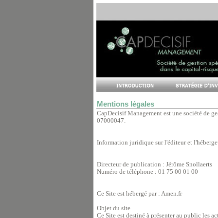
Mentions légales
CapDecisif Management est une société de gest
07000047.
Information juridique sur l'éditeur et l'héberg
Directeur de publication : Jérôme Snollaerts
Numéro de téléphone : 01 75 00 01 00
Ce Site est hébergé par : Amen.fr
Objet du site
Ce Site est destiné à présenter au public les ac