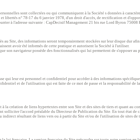
ersonnelles sont collectées ou qui communiquent à la Société s données à caractère 
t libertés n° 78-17 du 6 janvier 1978, d'un droit d'accès, de rectification et d'oppo
courrier à l'adresse suivante : CapDecisif Management 21 bis rue Lord Byron 75008 P
cès au Site, des informations seront temporairement stockées sur leur disque dur afin
naissent avoir été informés de cette pratique et autorisent la Société à l'utiliser.
mé que son navigateur possède des fonctionnalisés qui lui permettent de s'opposer au
sse qui leur est personnel et confidentiel pour accéder à des informations spécifique
identiel et de l'utilisation qui est faite de ce mot de passe et la responsabilité de la
 la création de liens hypertextes entre son Site et des sites de tiers et quant au co
ent solliciter l'accord préalable du Directeur de Publication du Site. En tout état de c
indirect résultant de liens vers ou à partir du Site et/ou de l'utilisation de sites de ti
ar la loi française. La version française du Site prévaudra sur toute autre version en 