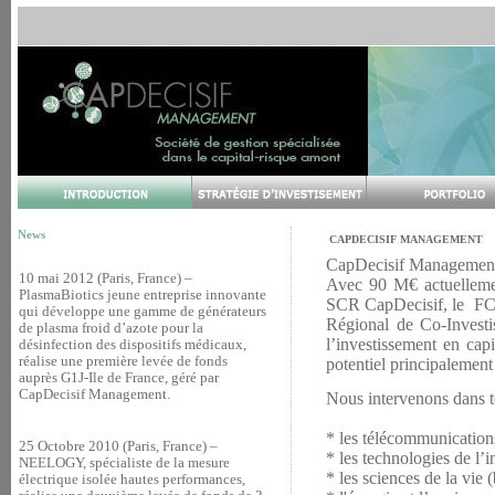
News
CAPDECISIF MANAGEMENT
CapDecisif Management e
10 mai 2012 (Paris, France) –
Avec 90 M€ actuellemen
PlasmaBiotics jeune entreprise innovante
SCR CapDecisif, le FCP
qui développe une gamme de générateurs
Régional de Co-Invest
de plasma froid d’azote pour la
l’investissement en cap
désinfection des dispositifs médicaux,
réalise une première levée de fonds
potentiel principalement
auprès G1J-Ile de France, géré par
CapDecisif Management.
Nous intervenons dans t
* les télécommunication
25 Octobre 2010 (Paris, France) –
* les technologies de l’i
NEELOGY, spécialiste de la mesure
* les sciences de la vie
électrique isolée hautes performances,