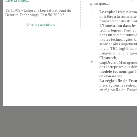
Lire la suite...
principaux :
19/11/09 - Echosens lauréat national du
Le capital risque amo
Deloitte Technology Fast 50 2009 !
doit être à la recherch
financement institutio
Voir les archives
L’Innovation dans les
technologies
: l’entrep
dans un secteur innova
hautes technologies, b
santé et plus largement
la vie, TIC, logiciels, 
l’ingénieur et énergi
Cleantech,
CapDecisif Managemen
des entreprises qui dé
modèle économique à f
de croissance
,
La région Ile-de-Fran
privilégions les entrep
en région Ile-de-France